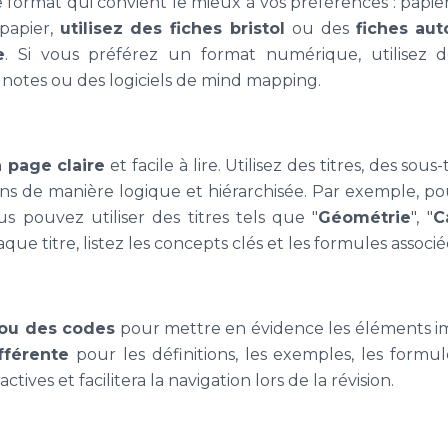
e format qui convient le mieux à vos préférences : papi
papier,
utilisez des fiches bristol
ou des
fiches aut
e
. Si vous préférez un format numérique, utilisez d
e notes ou des logiciels de mind mapping.
 page claire
et facile à lire. Utilisez des titres, des sou
ons de manière logique et hiérarchisée. Par exemple, po
 pouvez utiliser des titres tels que "
Géométrie
", "
C
aque titre, listez les concepts clés et les formules associé
ou des codes
pour mettre en évidence les éléments i
fférente
pour les définitions, les exemples, les formul
ctives et facilitera la navigation lors de la révision.