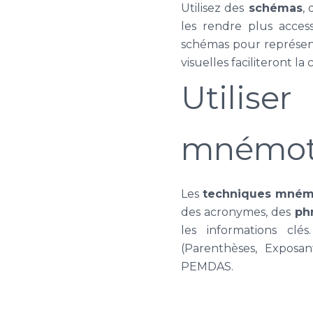
Utilisez des
schémas
,
les rendre plus acces
schémas pour représent
visuelles faciliteront l
Utili
mnémot
Les
techniques mném
des acronymes, des
phr
les informations cl
(Parenthèses, Exposant
PEMDAS.