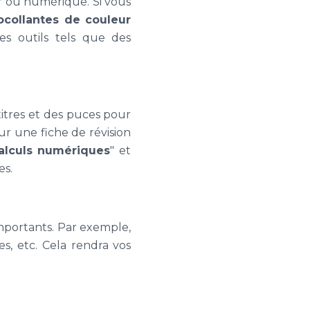
er ou numérique. Si vous
ocollantes de couleur
es outils tels que des
s-titres et des puces pour
ur une fiche de révision
alculs
numériques
" et
es.
mportants. Par exemple,
es, etc. Cela rendra vos