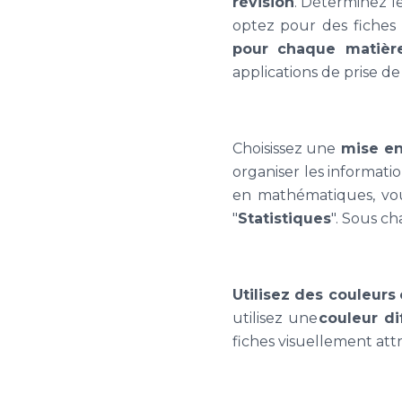
révision
. Déterminez l
optez pour des fiches 
pour chaque matièr
applications de prise d
Choisissez une
mise en
organiser les informati
en mathématiques, vous
"
Statistiques
". Sous ch
Utilisez des couleurs
utilisez une
couleur di
fiches visuellement attra