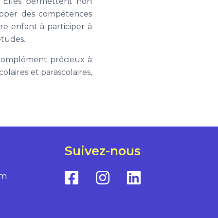
le. Elles permettent non
lopper des compétences
re enfant à participer à
études.
 complément précieux à
olaires et parascolaires,
Suivez-nous
om