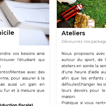
icile
Ateliers
Découvrez nos packages
dre vos besoins ainsi
Nous proposons avec d
rouver l'étudiant qui
autour du sport, de l
.
ateliers en soirée la se
Mentor/Mentee avec des
d'une heure d'aide au
erme, pour assurer à la
afin que les enfants a
mais aussi un gain en
défouler/changer les i
au fur et à mesure que
leurs devoirs pour l
maison.
Pratique si vous rent
éduction fiscale)