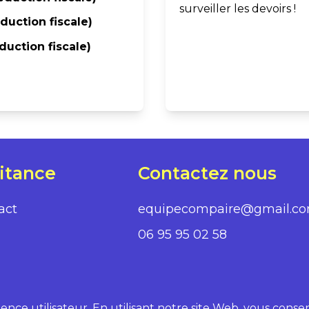
surveiller les devoirs !
duction fiscale)
duction fiscale)
itance
Contactez nous
act
equipecompaire@gmail.c
06 95 95 02 58
ience utilisateur. En utilisant notre site Web, vous conse