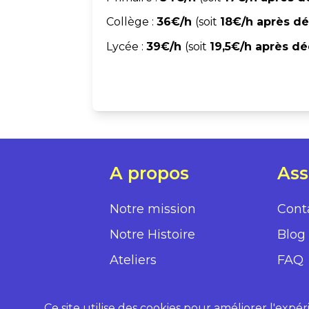
Collège :
36€/h
(soit
18€/h après dé
Lycée :
39€/h
(soit
19,5€/h après dé
A propos
Ass
Notre mission
Cont
Notre Histoire
Blog
Ateliers
FAQ
Tarifs
Ce site utilise des cookies pour améliorer l'expér